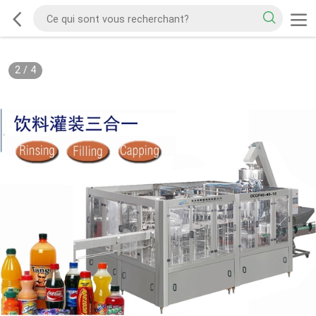
2
/
4