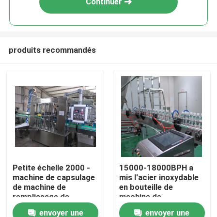
Continuer
produits recommandés
Accueil
Petite échelle 2000 -
15000-18000BPH a
machine de capsulage
mis l'acier inoxydable
A propos de nous
de machine de
en bouteille de
remplissage de
machine de
boisson de 4000BPH
remplissage de
envoyer une
envoyer une
Contacts
SUS304
boisson de la machine