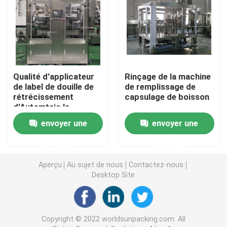
Machine de remplissage d'alcool
Machine de capsulage automatique
Qualité d'applicateur
Rinçage de la machine
de label de douille de
de remplissage de
Machine de remplissage de boisson
rétrécissement
capsulage de boisson
d'Automtaic la
meilleure en Chine
Machine de remplissage de bouteilles
envoyer une
envoyer une
demande
demande
Machine de remplissage de confiture
Aperçu
Au sujet de nous
Contactez-nous
Desktop Site
Machine de remplissage de sauce salade
Machine de remplissage de mayonnaise
Copyright © 2022 worldsunpacking.com. All