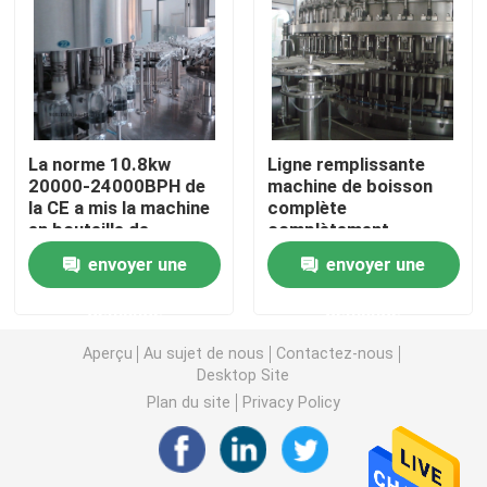
Machine de remplissage de sauce
machine de remplissage de ketchup
La norme 10.8kw
Ligne remplissante
20000-24000BPH de
machine de boisson
Machine de remplissage de l'eau de seltz
la CE a mis la machine
complète
en bouteille de
complètement
remplissage de
automatique de
machine de remplissage de bière
envoyer une
envoyer une
boisson de machine de
SUS304 14000BPH de
remplissage de
capsuleur de machine
demande
demande
boisson
de remplisseur de
Machine de remplissage d'alcool
boisson de machine
Aperçu
Au sujet de nous
Contactez-nous
Desktop Site
Machine de capsulage automatique
Plan du site
Privacy Policy
Machine de remplissage de boisson