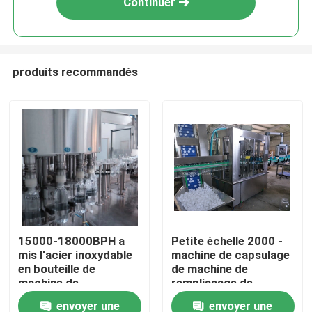
Continuer
produits recommandés
Maison
15000-18000BPH a
Petite échelle 2000 -
mis l'acier inoxydable
machine de capsulage
Produits
en bouteille de
de machine de
machine de
remplissage de
remplissage de
boisson de 4000BPH
envoyer une
envoyer une
Au sujet de nous
boisson de la machine
SUS304