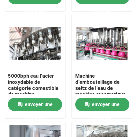
de remplissage de
demande
demande
boisson 0.5L
Visite d'usine
Contrôle de qualité
Contactez-nous
Nouvelles
5000bph eau l'acier
Machine
inoxydable de
d'embouteillage de
catégorie comestible
seltz de l'eau de
de machine
machine automatique
Demandez une citation
d'embouteillage
de Juice Liquid
envoyer une
envoyer une
Beverage Carbonated
Filling
machine de remplissage de jus
demande
demande
Machine de remplissage automatique d'huile