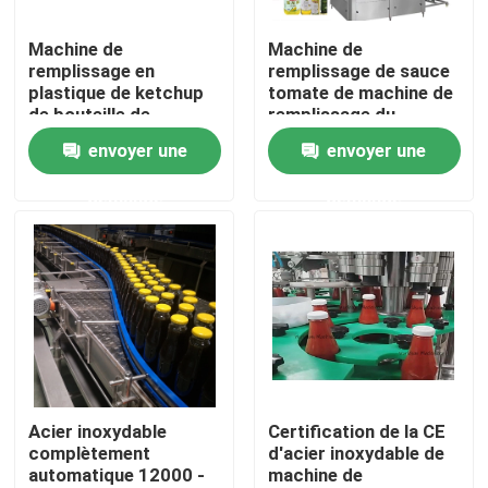
Machine de
Machine de
Visite d'usine
remplissage en
remplissage de sauce
plastique de ketchup
tomate de machine de
de bouteille de
remplissage du
Contrôle de qualité
bouteille en verre de
ketchup 18000BPH
envoyer une
envoyer une
machine de
remplissage de
demande
demande
Contactez-nous
ketchup de la
catégorie comestible
3000BPH 500ml
Nouvelles
Demandez une citation
machine de remplissage de jus
Acier inoxydable
Certification de la CE
complètement
d'acier inoxydable de
automatique 12000 -
machine de
Machine de remplissage automatique d'huile