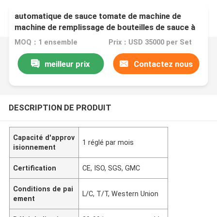
Machine de remplissage de capsulage
automatique de sauce tomate de machine de
machine de remplissage de bouteilles de sauce à
ketchup de tomate
MOQ：1 ensemble
Prix：USD 35000 per Set
meilleur prix
Contactez nous
DESCRIPTION DE PRODUIT
Capacité d'approv
1 réglé par mois
isionnement
Certification
CE, ISO, SGS, GMC
Conditions de pai
L/C, T/T, Western Union
ement