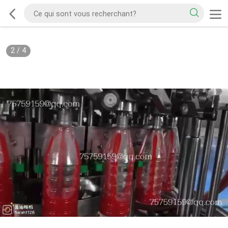
2
/
4