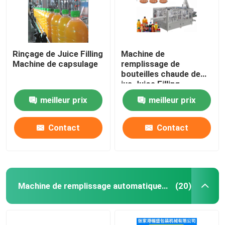
Rinçage de Juice Filling
Machine de
Machine de capsulage
remplissage de
bouteilles chaude de
jus Juice Filling
Machine de machine
meilleur prix
meilleur prix
chaude de remplissage
à chaud de 12000BPH
Contact
Contact
Machine de remplissage automatique d'huile
(20)