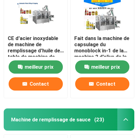
CE d'acier inoxydable
Fait dans la machine de
de machine de
capsulage du
remplissage d'huile de
monoblock in-1 de la
table de machine de
machine 2 d'olive de la
remplissage de l'huile
Chine d'huile de
meilleur prix
meilleur prix
de friture 14000BPH
remplissage de
bouteille automatique
de machine
Contact
Contact
Maison
Produits
Machine de remplissage de sauce
(23)
Au sujet de nous