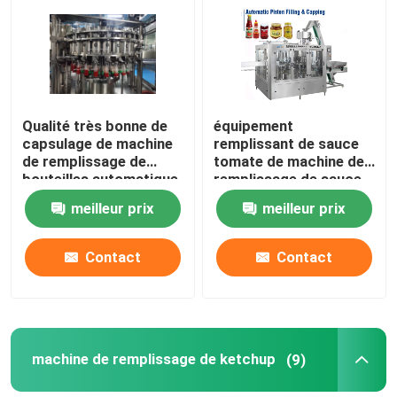
Visite d'usine
Contrôle de qualité
Qualité très bonne de
équipement
capsulage de machine
remplissant de sauce
de remplissage de
tomate de machine de
Contactez-nous
bouteilles automatique
remplissage de sauce
de Chili Sauce
tomate de machine de
meilleur prix
meilleur prix
remplissage de la
Nouvelles
sauce 18000bph
chaude
Contact
Contact
Demandez une citation
machine de remplissage de jus
machine de remplissage de ketchup
(9)
Machine de remplissage automatique d'huile