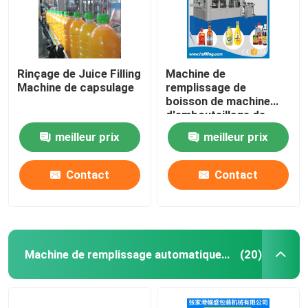
Rinçage de Juice Filling
Machine de
Machine de capsulage
remplissage de
boisson de machine
d'embouteillage de
machine de
meilleur prix
meilleur prix
remplissage de
bouteilles de machine
de remplissage de
Contact
Contact
boissons de 5000BPH
0.5L
Machine de remplissage automatique d'huile
(20)