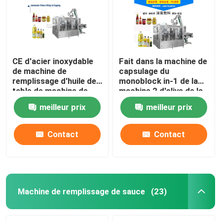
CE d'acier inoxydable
Fait dans la machine de
de machine de
capsulage du
remplissage d'huile de
monoblock in-1 de la
table de machine de
machine 2 d'olive de la
remplissage de l'huile
Chine d'huile de
meilleur prix
meilleur prix
de friture 14000BPH
remplissage de
bouteille automatique
de machine
Contact
Contact
Maison
Produits
Machine de remplissage de sauce
(23)
Au sujet de nous