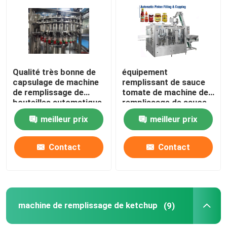
Visite d'usine
Contrôle de qualité
Qualité très bonne de
équipement
capsulage de machine
remplissant de sauce
de remplissage de
tomate de machine de
Contactez-nous
bouteilles automatique
remplissage de sauce
de Chili Sauce
tomate de machine de
meilleur prix
meilleur prix
remplissage de la
Nouvelles
sauce 18000bph
chaude
Contact
Contact
Demandez une citation
machine de remplissage de jus
machine de remplissage de ketchup
(9)
Machine de remplissage automatique d'huile